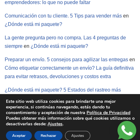
emprendedores: lo que no puede faltar
Comunicación con tu cliente. 5 Tips para vender más
en
¿Dónde está mi paquete?
La gente pregunta pero no compra. Las 4 preguntas de
siempre
en
¿Dónde está mi paquete?
Preparar un envío. 5 consejos para agilizar las entregas
en
Cómo etiquetar correctamente un envío? La guía definitiva
para evitar retrasos, devoluciones y costos extra
¿Dónde está mi paquete? 5 Estados del rastreo más
comunes
en
¿Cómo hacer envíos si vendo en redes?
Este sitio web utiliza cookies para brindarte una mejor
experiencia, si continúas navegando, estás dando tu
consentimiento y aceptación de nuestra
Política de Privacidad
Puedes obtener más información sobre qué cookies utilizamos o
desactivarlas desde:
Ajustes
.
Aceptar
Rechazar
Ajustes
Derechos Reservados © 2026